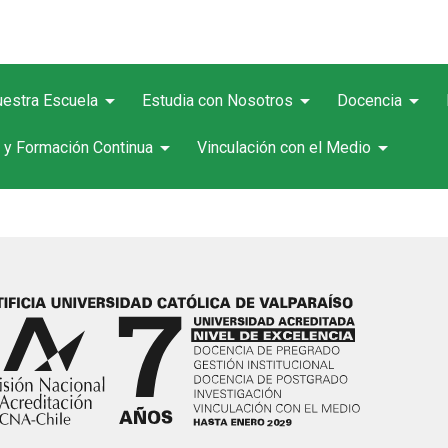
arrow_drop_down
arrow_drop_down
arrow_drop_down
estra Escuela
Estudia con Nosotros
Docencia
arrow_drop_down
arrow_drop_down
 y Formación Continua
Vinculación con el Medio