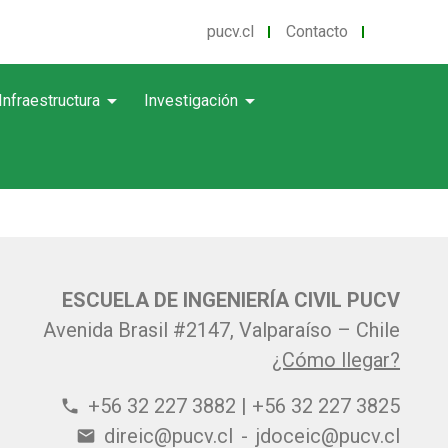
pucv.cl
Contacto
arrow_drop_down
arrow_drop_down
Infraestructura
Investigación
ESCUELA DE INGENIERÍA CIVIL PUCV
Avenida Brasil #2147, Valparaíso – Chile
¿Cómo llegar?
+56 32 227 3882 | +56 32 227 3825
phone
direic@pucv.cl
-
jdoceic@pucv.cl
email