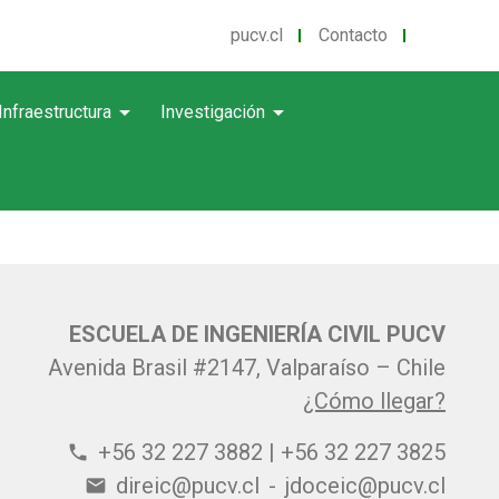
pucv.cl
Contacto
arrow_drop_down
arrow_drop_down
Infraestructura
Investigación
ESCUELA DE INGENIERÍA CIVIL PUCV
Avenida Brasil #2147, Valparaíso – Chile
¿Cómo llegar?
+56 32 227 3882 | +56 32 227 3825
phone
direic@pucv.cl
-
jdoceic@pucv.cl
email