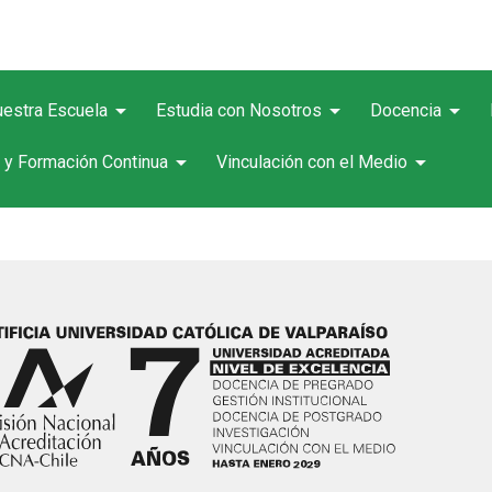
arrow_drop_down
arrow_drop_down
arrow_drop_down
estra Escuela
Estudia con Nosotros
Docencia
arrow_drop_down
arrow_drop_down
 y Formación Continua
Vinculación con el Medio