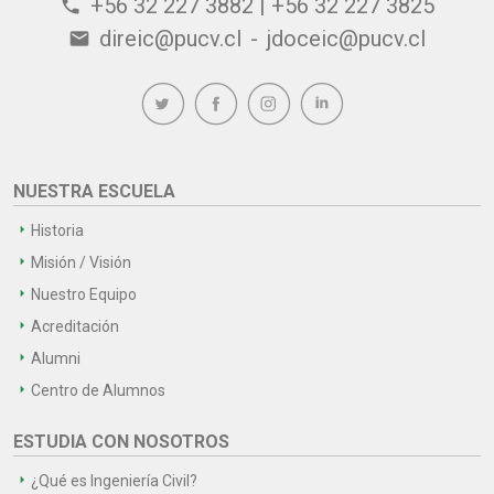
+56 32 227 3882 | +56 32 227 3825
phone
direic@pucv.cl
-
jdoceic@pucv.cl
email
NUESTRA ESCUELA
Historia
Misión / Visión
Nuestro Equipo
Acreditación
Alumni
Centro de Alumnos
ESTUDIA CON NOSOTROS
¿Qué es Ingeniería Civil?