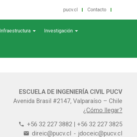
pucv.cl
Contacto
arrow_drop_down
arrow_drop_down
Infraestructura
Investigación
ESCUELA DE INGENIERÍA CIVIL PUCV
Avenida Brasil #2147, Valparaíso – Chile
¿Cómo llegar?
+56 32 227 3882 | +56 32 227 3825
phone
direic@pucv.cl
-
jdoceic@pucv.cl
email