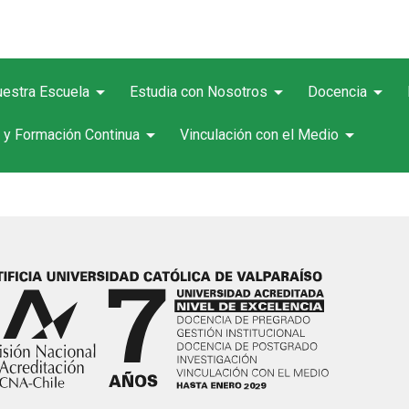
arrow_drop_down
arrow_drop_down
arrow_drop_down
estra Escuela
Estudia con Nosotros
Docencia
arrow_drop_down
arrow_drop_down
 y Formación Continua
Vinculación con el Medio