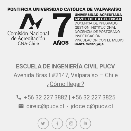
ESCUELA DE INGENIERÍA CIVIL PUCV
Avenida Brasil #2147, Valparaíso – Chile
¿Cómo llegar?
+56 32 227 3882 | +56 32 227 3825
phone
direic@pucv.cl
-
jdoceic@pucv.cl
email