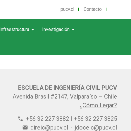
pucv.cl
Contacto
arrow_drop_down
arrow_drop_down
Infraestructura
Investigación
ESCUELA DE INGENIERÍA CIVIL PUCV
Avenida Brasil #2147, Valparaíso – Chile
¿Cómo llegar?
+56 32 227 3882 | +56 32 227 3825
phone
direic@pucv.cl
-
jdoceic@pucv.cl
email