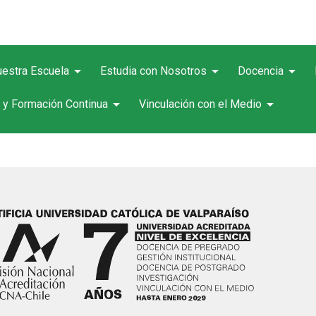
arrow_drop_down
arrow_drop_down
arrow_drop_down
estra Escuela
Estudia con Nosotros
Docencia
arrow_drop_down
arrow_drop_down
 y Formación Continua
Vinculación con el Medio