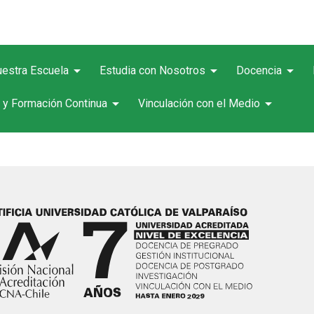
arrow_drop_down
arrow_drop_down
arrow_drop_down
estra Escuela
Estudia con Nosotros
Docencia
arrow_drop_down
arrow_drop_down
 y Formación Continua
Vinculación con el Medio