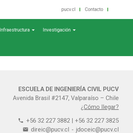
pucv.cl
Contacto
arrow_drop_down
arrow_drop_down
Infraestructura
Investigación
ESCUELA DE INGENIERÍA CIVIL PUCV
Avenida Brasil #2147, Valparaíso – Chile
¿Cómo llegar?
+56 32 227 3882 | +56 32 227 3825
phone
direic@pucv.cl
-
jdoceic@pucv.cl
email