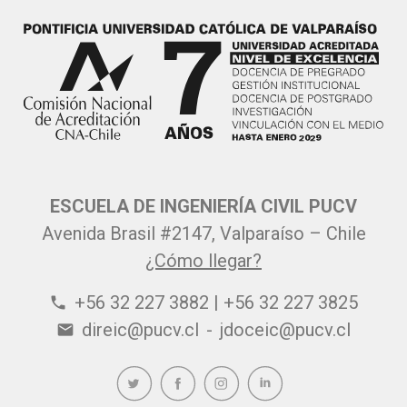
ESCUELA DE INGENIERÍA CIVIL PUCV
Avenida Brasil #2147, Valparaíso – Chile
¿Cómo llegar?
+56 32 227 3882 | +56 32 227 3825
phone
direic@pucv.cl
-
jdoceic@pucv.cl
email