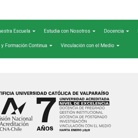
arrow_drop_down
arrow_drop_down
arrow_drop_down
estra Escuela
Estudia con Nosotros
Docencia
arrow_drop_down
arrow_drop_down
 y Formación Continua
Vinculación con el Medio