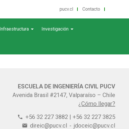
pucv.cl
Contacto
arrow_drop_down
arrow_drop_down
Infraestructura
Investigación
ESCUELA DE INGENIERÍA CIVIL PUCV
Avenida Brasil #2147, Valparaíso – Chile
¿Cómo llegar?
+56 32 227 3882 | +56 32 227 3825
phone
direic@pucv.cl
-
jdoceic@pucv.cl
email