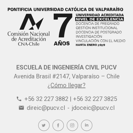
ESCUELA DE INGENIERÍA CIVIL PUCV
Avenida Brasil #2147, Valparaíso – Chile
¿Cómo llegar?
+56 32 227 3882 | +56 32 227 3825
phone
direic@pucv.cl
-
jdoceic@pucv.cl
email