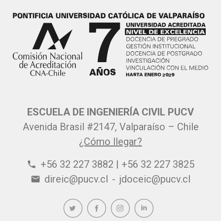
ESCUELA DE INGENIERÍA CIVIL PUCV
Avenida Brasil #2147, Valparaíso – Chile
¿Cómo llegar?
+56 32 227 3882 | +56 32 227 3825
phone
direic@pucv.cl
-
jdoceic@pucv.cl
email