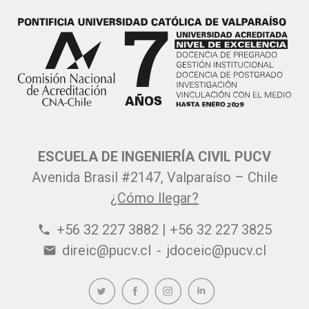
ESCUELA DE INGENIERÍA CIVIL PUCV
Avenida Brasil #2147, Valparaíso – Chile
¿Cómo llegar?
+56 32 227 3882 | +56 32 227 3825
phone
direic@pucv.cl
-
jdoceic@pucv.cl
email