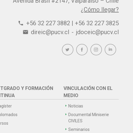
Avenida Brasil #2147, Valparaíso – Chile
¿Cómo llegar?
+56 32 227 3882 | +56 32 227 3825
phone
direic@pucv.cl
-
jdoceic@pucv.cl
email
TGRADO Y FORMACIÓN
VINCULACIÓN CON EL
TINUA
MEDIO
gíster
Noticias
plomados
Documental Miniserie
CIVILES
rsos
Seminarios