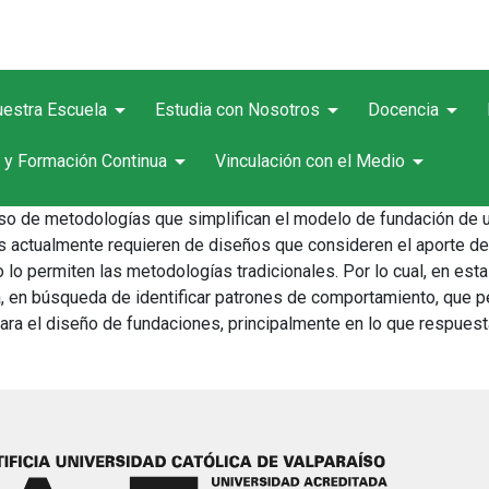
arrow_drop_down
arrow_drop_down
arrow_drop_down
estra Escuela
Estudia con Nosotros
Docencia
arrow_drop_down
arrow_drop_down
 y Formación Continua
Vinculación con el Medio
 uso de metodologías que simplifican el modelo de fundación de u
ras actualmente requieren de diseños que consideren el aporte d
o permiten las metodologías tradicionales. Por lo cual, en esta l
a, en búsqueda de identificar patrones de comportamiento, que 
para el diseño de fundaciones, principalmente en lo que respues