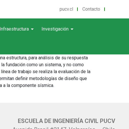
pucv.cl
Contacto
arrow_drop_down
arrow_drop_down
Infraestructura
Investigación
na estructura, para análisis de su respuesta
e la fundación como un sistema, y no como
ínea de trabajo se realiza la evaluación de la
permitan definir metodologías de diseño que
ta a la componente sísmica.
ESCUELA DE INGENIERÍA CIVIL PUCV