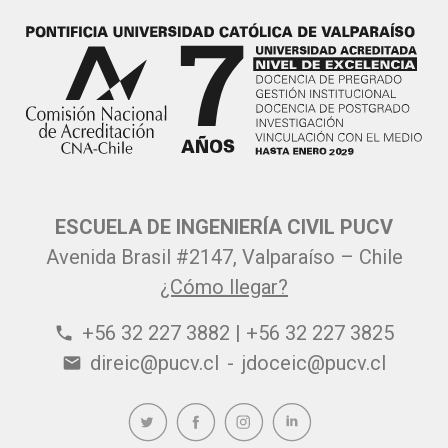
ESCUELA DE INGENIERÍA CIVIL PUCV
Avenida Brasil #2147, Valparaíso – Chile
¿Cómo llegar?
+56 32 227 3882 | +56 32 227 3825
phone
direic@pucv.cl
-
jdoceic@pucv.cl
email