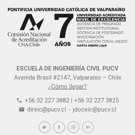
ESCUELA DE INGENIERÍA CIVIL PUCV
Avenida Brasil #2147, Valparaíso – Chile
¿Cómo llegar?
+56 32 227 3882 | +56 32 227 3825
phone
direic@pucv.cl
-
jdoceic@pucv.cl
email