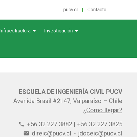
pucv.cl
Contacto
arrow_drop_down
arrow_drop_down
Infraestructura
Investigación
ESCUELA DE INGENIERÍA CIVIL PUCV
Avenida Brasil #2147, Valparaíso – Chile
¿Cómo llegar?
+56 32 227 3882 | +56 32 227 3825
phone
direic@pucv.cl
-
jdoceic@pucv.cl
email