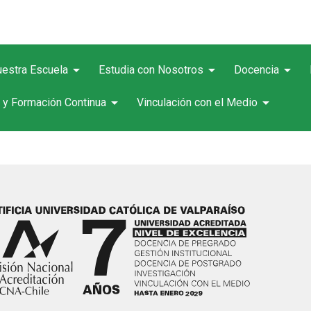
arrow_drop_down
arrow_drop_down
arrow_drop_down
estra Escuela
Estudia con Nosotros
Docencia
arrow_drop_down
arrow_drop_down
 y Formación Continua
Vinculación con el Medio