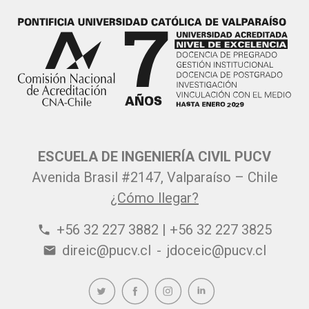
ESCUELA DE INGENIERÍA CIVIL PUCV
Avenida Brasil #2147, Valparaíso – Chile
¿Cómo llegar?
+56 32 227 3882 | +56 32 227 3825
phone
direic@pucv.cl
-
jdoceic@pucv.cl
email