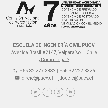
ESCUELA DE INGENIERÍA CIVIL PUCV
Avenida Brasil #2147, Valparaíso – Chile
¿Cómo llegar?
+56 32 227 3882 | +56 32 227 3825
phone
direic@pucv.cl
-
jdoceic@pucv.cl
email