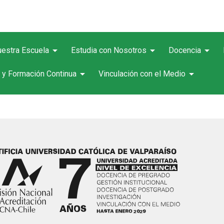
arrow_drop_down
arrow_drop_down
arrow_drop_down
estra Escuela
Estudia con Nosotros
Docencia
arrow_drop_down
arrow_drop_down
 y Formación Continua
Vinculación con el Medio