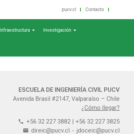
pucv.cl
Contacto
arrow_drop_down
arrow_drop_down
Infraestructura
Investigación
ESCUELA DE INGENIERÍA CIVIL PUCV
Avenida Brasil #2147, Valparaíso – Chile
¿Cómo llegar?
+56 32 227 3882 | +56 32 227 3825
phone
direic@pucv.cl
-
jdoceic@pucv.cl
email