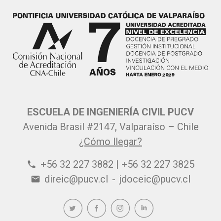
ESCUELA DE INGENIERÍA CIVIL PUCV
Avenida Brasil #2147, Valparaíso – Chile
¿Cómo llegar?
+56 32 227 3882 | +56 32 227 3825
phone
direic@pucv.cl
-
jdoceic@pucv.cl
email