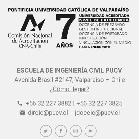
ESCUELA DE INGENIERÍA CIVIL PUCV
Avenida Brasil #2147, Valparaíso – Chile
¿Cómo llegar?
+56 32 227 3882 | +56 32 227 3825
phone
direic@pucv.cl
-
jdoceic@pucv.cl
email