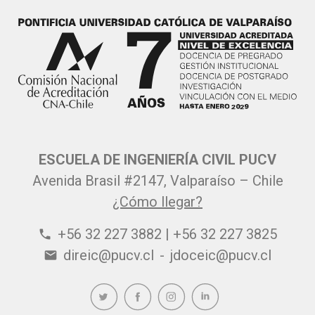
ESCUELA DE INGENIERÍA CIVIL PUCV
Avenida Brasil #2147, Valparaíso – Chile
¿Cómo llegar?
+56 32 227 3882 | +56 32 227 3825
phone
direic@pucv.cl
-
jdoceic@pucv.cl
email