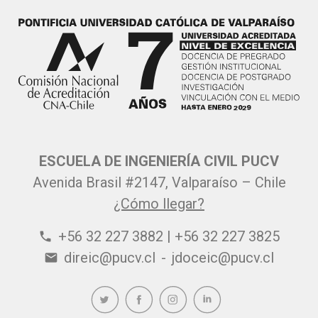
ESCUELA DE INGENIERÍA CIVIL PUCV
Avenida Brasil #2147, Valparaíso – Chile
¿Cómo llegar?
+56 32 227 3882 | +56 32 227 3825
phone
direic@pucv.cl
-
jdoceic@pucv.cl
email