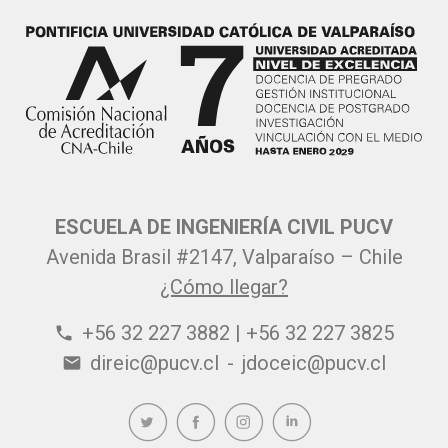
ESCUELA DE INGENIERÍA CIVIL PUCV
Avenida Brasil #2147, Valparaíso – Chile
¿Cómo llegar?
+56 32 227 3882 | +56 32 227 3825
phone
direic@pucv.cl
-
jdoceic@pucv.cl
email