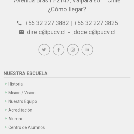
Avenida Brasil #2147, Valparaíso – Chile
¿Cómo llegar?
+56 32 227 3882 | +56 32 227 3825
phone
direic@pucv.cl
-
jdoceic@pucv.cl
email
NUESTRA ESCUELA
Historia
Misión / Visión
Nuestro Equipo
Acreditación
Alumni
Centro de Alumnos