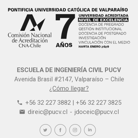
ESCUELA DE INGENIERÍA CIVIL PUCV
Avenida Brasil #2147, Valparaíso – Chile
¿Cómo llegar?
+56 32 227 3882 | +56 32 227 3825
phone
direic@pucv.cl
-
jdoceic@pucv.cl
email