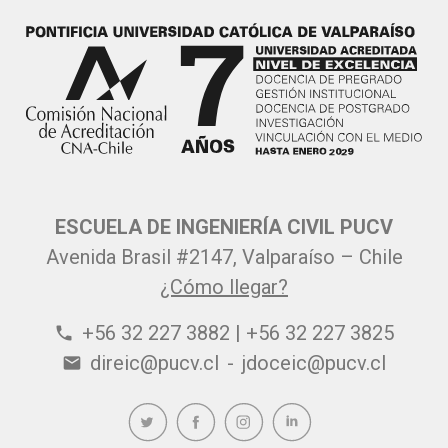
ESCUELA DE INGENIERÍA CIVIL PUCV
Avenida Brasil #2147, Valparaíso – Chile
¿Cómo llegar?
+56 32 227 3882 | +56 32 227 3825
phone
direic@pucv.cl
-
jdoceic@pucv.cl
email