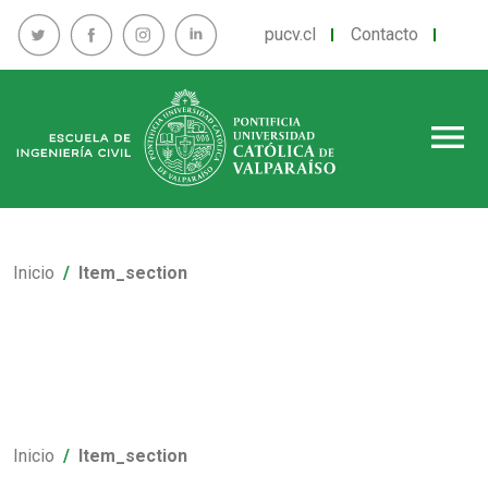
pucv.cl
Contacto
menu
Inicio
Item_section
Inicio
Item_section