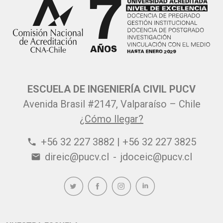
ESCUELA DE INGENIERÍA CIVIL PUCV
Avenida Brasil #2147, Valparaíso – Chile
¿Cómo llegar?
+56 32 227 3882 | +56 32 227 3825
phone
direic@pucv.cl
-
jdoceic@pucv.cl
email