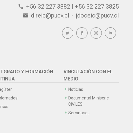
+56 32 227 3882 | +56 32 227 3825
phone
direic@pucv.cl
-
jdoceic@pucv.cl
email
TGRADO Y FORMACIÓN
VINCULACIÓN CON EL
TINUA
MEDIO
gíster
Noticias
plomados
Documental Miniserie
CIVILES
rsos
Seminarios