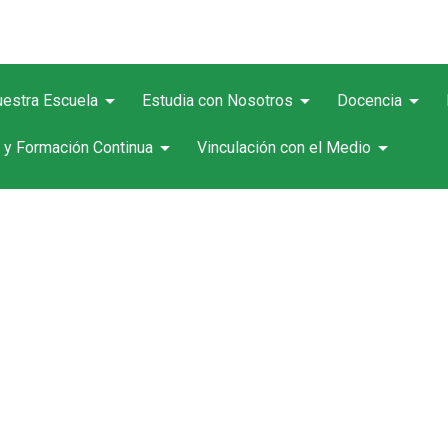
arrow_drop_down
arrow_drop_down
arrow_drop_down
estra Escuela
Estudia con Nosotros
Docencia
arrow_drop_down
arrow_drop_down
 y Formación Continua
Vinculación con el Medio