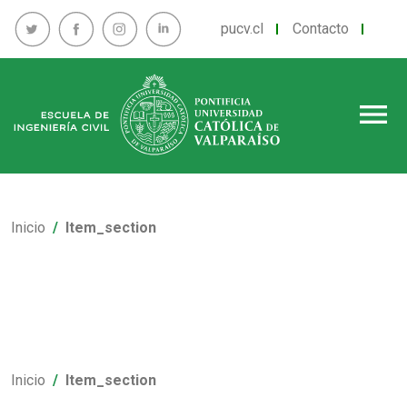
pucv.cl
Contacto
menu
Inicio
Item_section
Inicio
Item_section