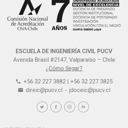
ESCUELA DE INGENIERÍA CIVIL PUCV
Avenida Brasil #2147, Valparaíso – Chile
¿Cómo llegar?
+56 32 227 3882 | +56 32 227 3825
phone
direic@pucv.cl
-
jdoceic@pucv.cl
email