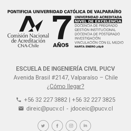
ESCUELA DE INGENIERÍA CIVIL PUCV
Avenida Brasil #2147, Valparaíso – Chile
¿Cómo llegar?
+56 32 227 3882 | +56 32 227 3825
phone
direic@pucv.cl
-
jdoceic@pucv.cl
email