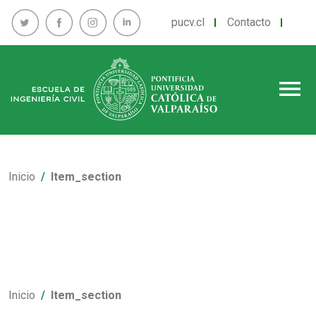
pucv.cl
Contacto
menu
Inicio
Item_section
Inicio
Item_section