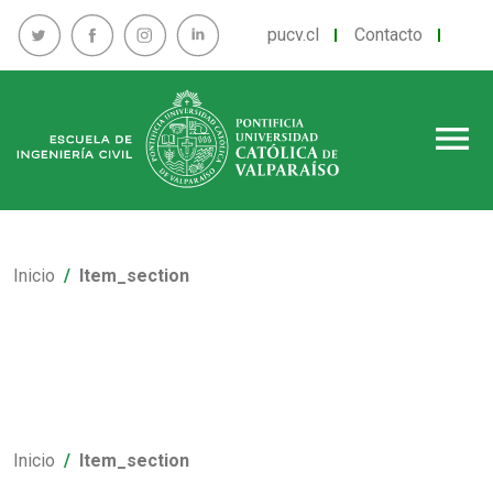
pucv.cl
Contacto
menu
Inicio
Item_section
Inicio
Item_section