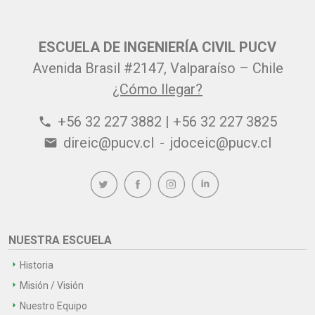
ESCUELA DE INGENIERÍA CIVIL PUCV
Avenida Brasil #2147, Valparaíso – Chile
¿Cómo llegar?
+56 32 227 3882 | +56 32 227 3825
phone
direic@pucv.cl
-
jdoceic@pucv.cl
email
NUESTRA ESCUELA
Historia
Misión / Visión
Nuestro Equipo