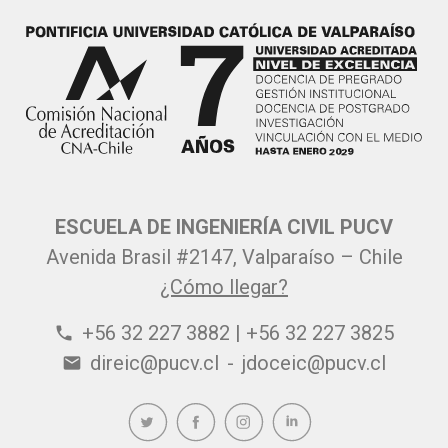
ESCUELA DE INGENIERÍA CIVIL PUCV
Avenida Brasil #2147, Valparaíso – Chile
¿Cómo llegar?
+56 32 227 3882 | +56 32 227 3825
phone
direic@pucv.cl
-
jdoceic@pucv.cl
email