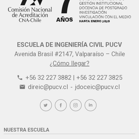
ESCUELA DE INGENIERÍA CIVIL PUCV
Avenida Brasil #2147, Valparaíso – Chile
¿Cómo llegar?
+56 32 227 3882 | +56 32 227 3825
phone
direic@pucv.cl
-
jdoceic@pucv.cl
email
NUESTRA ESCUELA