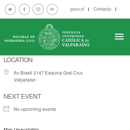
pucv.cl
Contacto
menu
LOCATION
Av Brasil 2147 Esquina Gral Cruz
Valparaíso
NEXT EVENT
No upcoming events
Map Unavailable