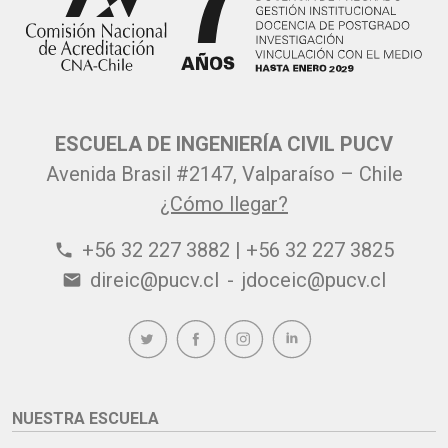
ESCUELA DE INGENIERÍA CIVIL PUCV
Avenida Brasil #2147, Valparaíso – Chile
¿Cómo llegar?
+56 32 227 3882 | +56 32 227 3825
phone
direic@pucv.cl
-
jdoceic@pucv.cl
email
NUESTRA ESCUELA