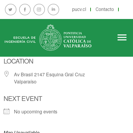
pucv.cl
Contacto
menu
LOCATION
Av Brasil 2147 Esquina Gral Cruz
Valparaíso
NEXT EVENT
No upcoming events
Map Unavailable