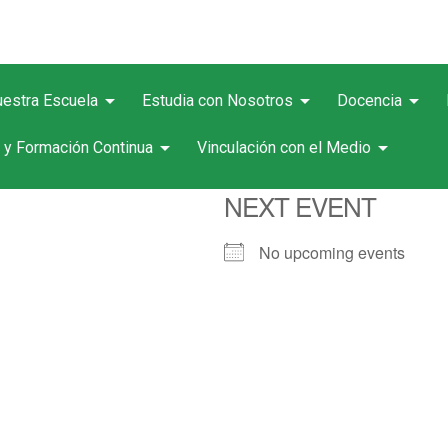
arrow_drop_down
arrow_drop_down
arrow_drop_down
estra Escuela
Estudia con Nosotros
Docencia
arrow_drop_down
arrow_drop_down
 y Formación Continua
Vinculación con el Medio
NEXT EVENT
No upcoming events