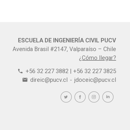
ESCUELA DE INGENIERÍA CIVIL PUCV
Avenida Brasil #2147, Valparaíso – Chile
¿Cómo llegar?
+56 32 227 3882 | +56 32 227 3825
phone
direic@pucv.cl
-
jdoceic@pucv.cl
email