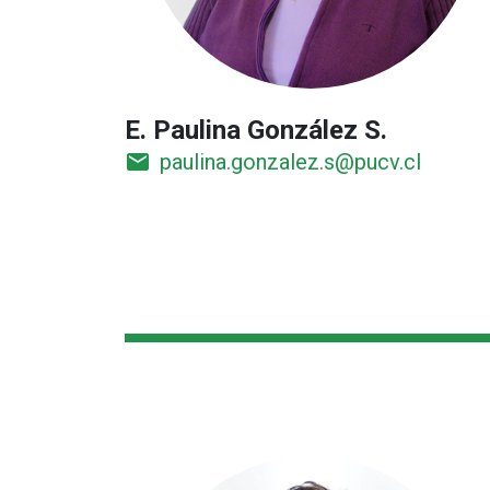
E. Paulina González S.
email
paulina.gonzalez.s@pucv.cl