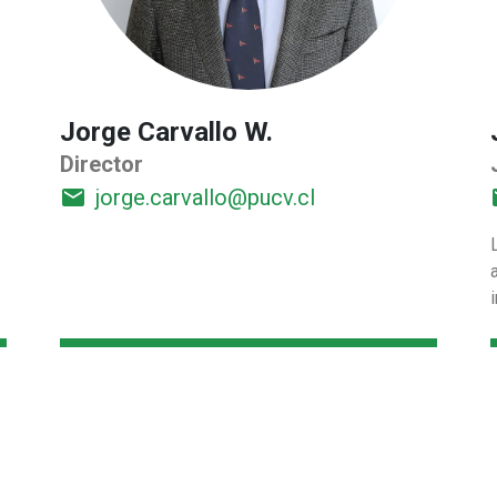
Jorge Carvallo W.
Director
email
jorge.carvallo@pucv.cl
e