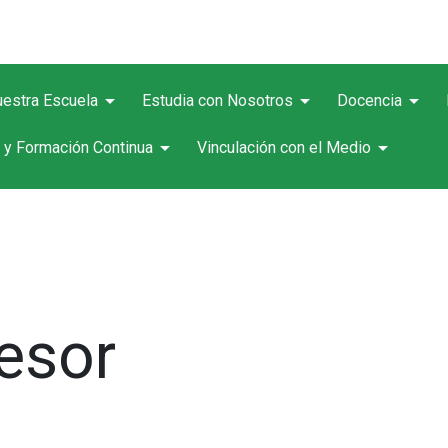
arrow_drop_down
arrow_drop_down
arrow_drop_down
estra Escuela
Estudia con Nosotros
Docencia
arrow_drop_down
arrow_drop_down
 y Formación Continua
Vinculación con el Medio
esor