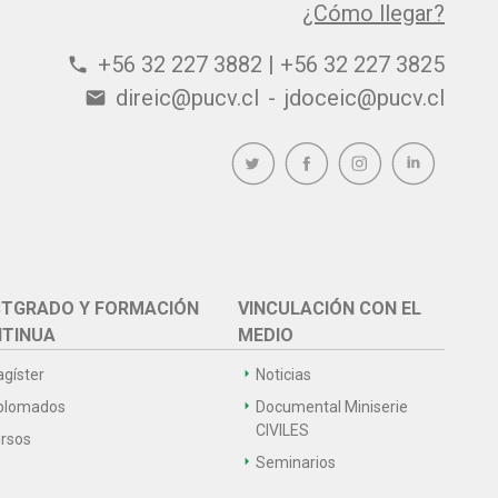
¿Cómo llegar?
+56 32 227 3882 | +56 32 227 3825
phone
direic@pucv.cl
-
jdoceic@pucv.cl
email
TGRADO Y FORMACIÓN
VINCULACIÓN CON EL
TINUA
MEDIO
gíster
Noticias
plomados
Documental Miniserie
CIVILES
rsos
Seminarios