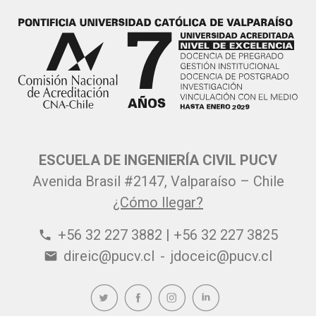
ESCUELA DE INGENIERÍA CIVIL PUCV
Avenida Brasil #2147, Valparaíso – Chile
¿Cómo llegar?
+56 32 227 3882 | +56 32 227 3825
phone
direic@pucv.cl
-
jdoceic@pucv.cl
email