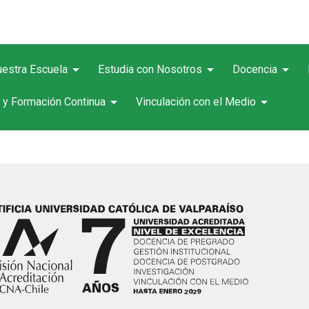
arrow_drop_down
arrow_drop_down
arrow_drop_down
estra Escuela
Estudia con Nosotros
Docencia
arrow_drop_down
arrow_drop_down
 y Formación Continua
Vinculación con el Medio