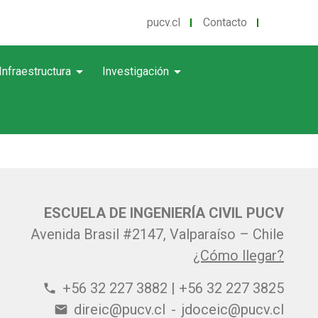
pucv.cl
Contacto
arrow_drop_down
arrow_drop_down
Infraestructura
Investigación
ESCUELA DE INGENIERÍA CIVIL PUCV
Avenida Brasil #2147, Valparaíso – Chile
¿Cómo llegar?
+56 32 227 3882 | +56 32 227 3825
phone
direic@pucv.cl
-
jdoceic@pucv.cl
email