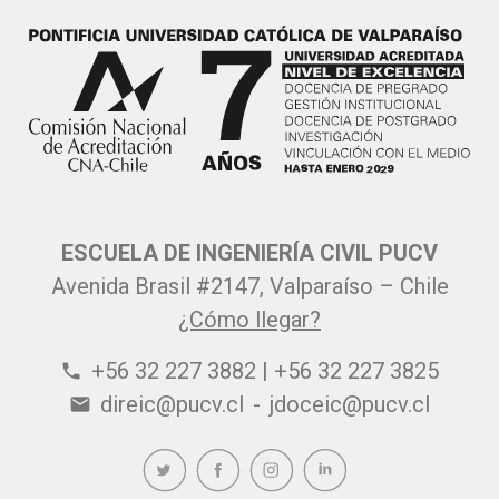
ESCUELA DE INGENIERÍA CIVIL PUCV
Avenida Brasil #2147, Valparaíso – Chile
¿Cómo llegar?
+56 32 227 3882 | +56 32 227 3825
phone
direic@pucv.cl
-
jdoceic@pucv.cl
email