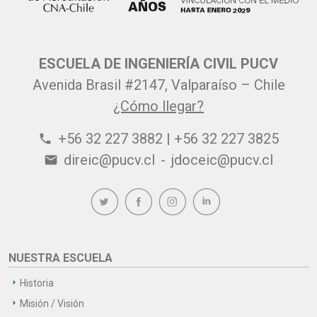
ESCUELA DE INGENIERÍA CIVIL PUCV
Avenida Brasil #2147, Valparaíso – Chile
¿Cómo llegar?
+56 32 227 3882 | +56 32 227 3825
phone
direic@pucv.cl
-
jdoceic@pucv.cl
email
NUESTRA ESCUELA
Historia
Misión / Visión