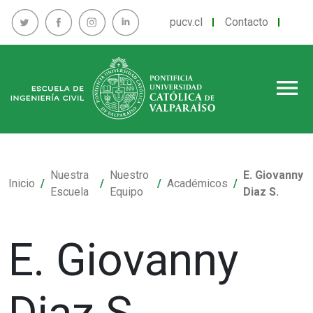
pucv.cl
Contacto
menu
Nuestra
Nuestro
E. Giovanny
Inicio
Académicos
Escuela
Equipo
Diaz S.
E. Giovanny