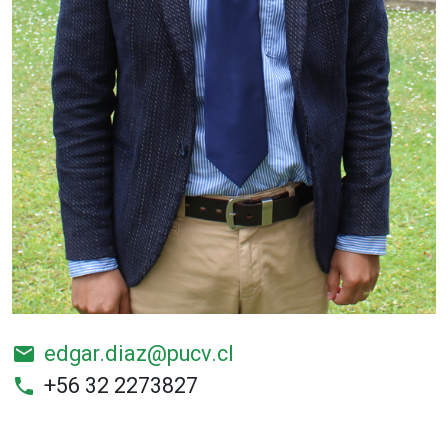
edgar.diaz@pucv.cl
email
+56 32 2273827
phone