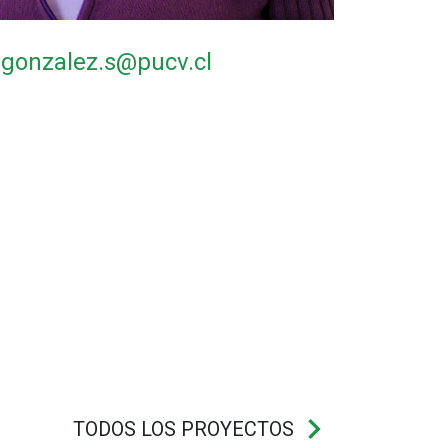
.gonzalez.s@pucv.cl
keyboard_arrow_right
TODOS LOS PROYECTOS