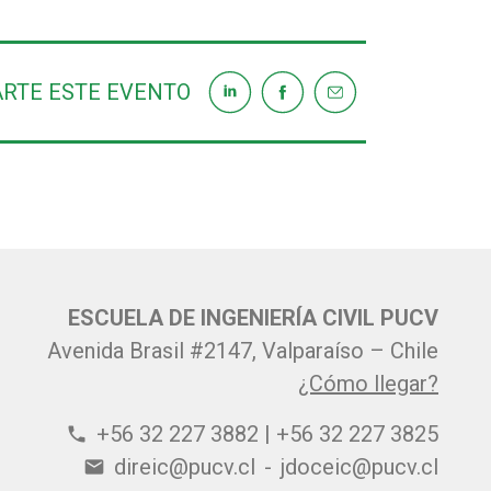
RTE ESTE EVENTO
ESCUELA DE INGENIERÍA CIVIL PUCV
Avenida Brasil #2147, Valparaíso – Chile
¿Cómo llegar?
+56 32 227 3882 | +56 32 227 3825
phone
direic@pucv.cl
-
jdoceic@pucv.cl
email