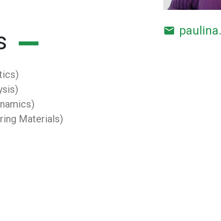
paulina
email
s
tics)
ysis)
ynamics)
ring Materials)