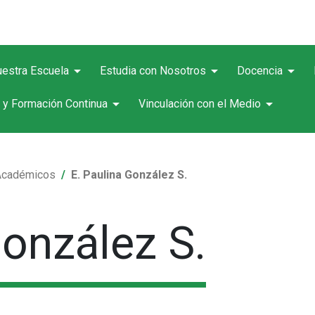
arrow_drop_down
arrow_drop_down
arrow_drop_down
estra Escuela
Estudia con Nosotros
Docencia
arrow_drop_down
arrow_drop_down
 y Formación Continua
Vinculación con el Medio
Académicos
E. Paulina González S.
González S.