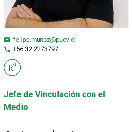
felipe.munoz@pucv.cl
email
+56 32 2273797
phone
Jefe de Vinculación con el
Medio