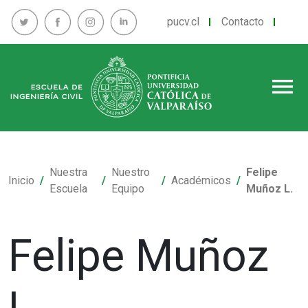
pucv.cl
Contacto
menu
Nuestra
Nuestro
Felipe
Inicio
Académicos
Escuela
Equipo
Muñoz L.
Felipe Muñoz