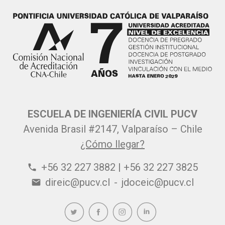
ESCUELA DE INGENIERÍA CIVIL PUCV
Avenida Brasil #2147, Valparaíso – Chile
¿Cómo llegar?
+56 32 227 3882 | +56 32 227 3825
phone
direic@pucv.cl
-
jdoceic@pucv.cl
email