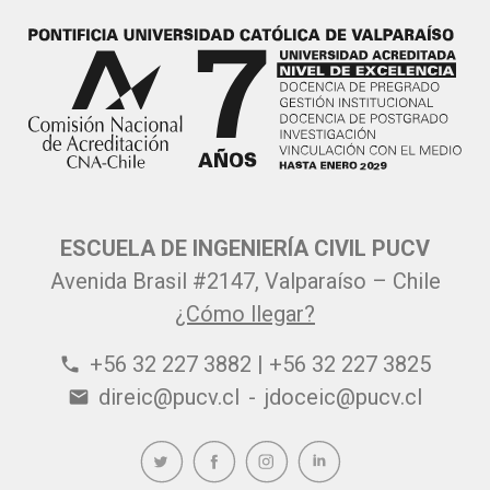
ESCUELA DE INGENIERÍA CIVIL PUCV
Avenida Brasil #2147, Valparaíso – Chile
¿Cómo llegar?
+56 32 227 3882 | +56 32 227 3825
phone
direic@pucv.cl
-
jdoceic@pucv.cl
email