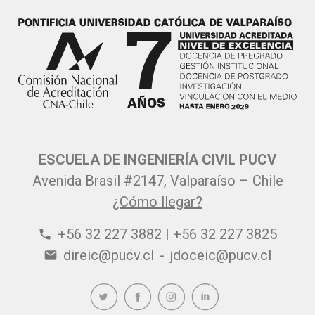
ESCUELA DE INGENIERÍA CIVIL PUCV
Avenida Brasil #2147, Valparaíso – Chile
¿Cómo llegar?
+56 32 227 3882 | +56 32 227 3825
phone
direic@pucv.cl
-
jdoceic@pucv.cl
email