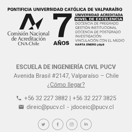
ESCUELA DE INGENIERÍA CIVIL PUCV
Avenida Brasil #2147, Valparaíso – Chile
¿Cómo llegar?
+56 32 227 3882 | +56 32 227 3825
phone
direic@pucv.cl
-
jdoceic@pucv.cl
email