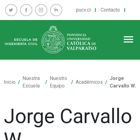
pucv.cl
Contacto
menu
Nuestra
Nuestro
Jorge
Inicio
Académicos
Escuela
Equipo
Carvallo W.
Jorge Carvallo