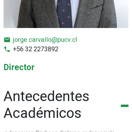
jorge.carvallo@pucv.cl
email
+56 32 2273892
phone
Director
Antecedentes
Académicos