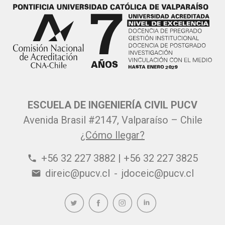
ESCUELA DE INGENIERÍA CIVIL PUCV
Avenida Brasil #2147, Valparaíso – Chile
¿Cómo llegar?
+56 32 227 3882 | +56 32 227 3825
phone
direic@pucv.cl
-
jdoceic@pucv.cl
email