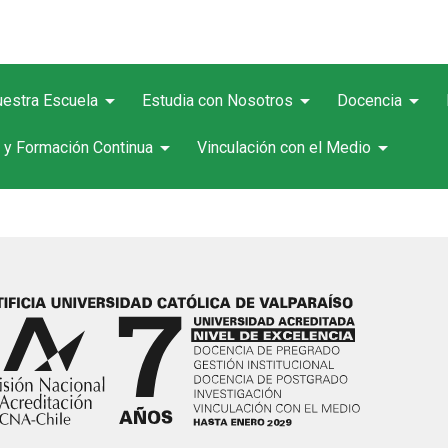
arrow_drop_down
arrow_drop_down
arrow_drop_down
estra Escuela
Estudia con Nosotros
Docencia
arrow_drop_down
arrow_drop_down
 y Formación Continua
Vinculación con el Medio