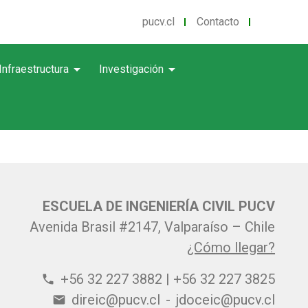
pucv.cl
Contacto
arrow_drop_down
arrow_drop_down
Infraestructura
Investigación
ESCUELA DE INGENIERÍA CIVIL PUCV
Avenida Brasil #2147, Valparaíso – Chile
¿Cómo llegar?
+56 32 227 3882 | +56 32 227 3825
phone
direic@pucv.cl
-
jdoceic@pucv.cl
email