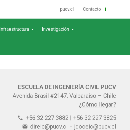
pucv.cl
Contacto
arrow_drop_down
arrow_drop_down
Infraestructura
Investigación
ESCUELA DE INGENIERÍA CIVIL PUCV
Avenida Brasil #2147, Valparaíso – Chile
¿Cómo llegar?
+56 32 227 3882 | +56 32 227 3825
phone
direic@pucv.cl
-
jdoceic@pucv.cl
email