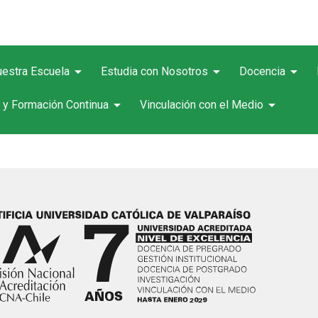
arrow_drop_down
arrow_drop_down
arrow_drop_down
estra Escuela
Estudia con Nosotros
Docencia
arrow_drop_down
arrow_drop_down
 y Formación Continua
Vinculación con el Medio